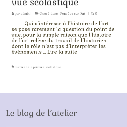
vue scolastique
Stage technique
L’atelier du compagnon
par
admin
|
Classé dans :
Pensées sur l'Art
|
0
Qui s’intéresse à l’histoire de l’art
Stage technique 2
se pose rarement la question du point de
vue, pour la simple raison que l’histoire
Stage pose de l’or
de l’art relève du travail de l’historien
dont le rôle n’est pas d’interpréter les
Stage couleurs 2
évènements …
Lire la suite­­
L’atelier du maître d’œuvre
histoire de la peinture
,
scolastique
Stages d’été et autres…
L’aquarelle
Le pastel sec
L’encre de Chine…
Le blog de l’atelier
Peinture et Thérapie