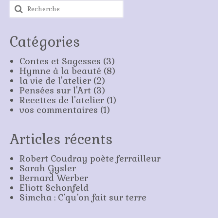
Rechercher
Stage plein air
:
Atelier d’iconographie
Catégories
Présentation
Contes et Sagesses
(3)
Calendrier
Hymne à la beauté
(8)
la vie de l'atelier
(2)
Voyages
Pensées sur l'Art
(3)
Recettes de l'atelier
(1)
Contact
vos commentaires
(1)
Boutique
Articles récents
Livres et DVD
Robert Coudray poète ferrailleur
Commande de portraits
Sarah Gysler
Bernard Werber
Commande de fresques
Eliott Schonfeld
Simcha : C’qu’on fait sur terre
Commande d’icônes