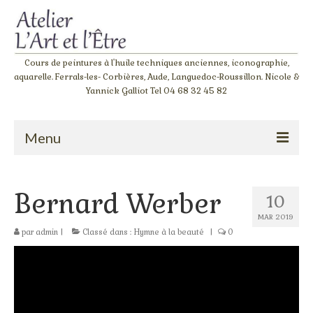
Cours de peintures à l'huile techniques anciennes, iconographie,
aquarelle. Ferrals-les- Corbières, Aude, Languedoc-Roussillon. Nicole &
Yannick Galliot Tel 04 68 32 45 82
Menu
Accueil
Bernard Werber
10
Atelier de peinture à l’huile « Giotto »
MAR 2019
L‘atelier de l’apprenti
par
admin
|
Classé dans :
Hymne à la beauté
|
0
Stage couleurs
Stage dessin