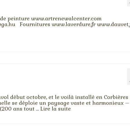
s de peinture www.artrenewalcenter.com
.hu Fournitures www.laverdure.fr www.dauvet.
nvol début octobre, et le voilà installé en Corbières
quelle se déploie un paysage vaste et harmonieux –
(200 ans tout …
Lire la suite­­