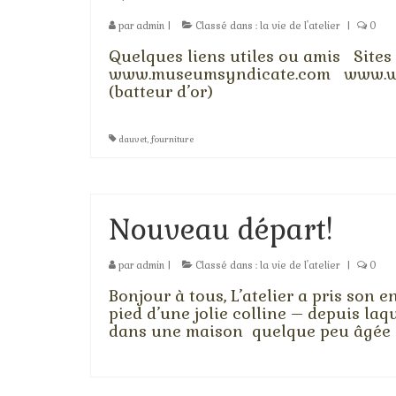
par
admin
|
Classé dans :
la vie de l'atelier
|
0
Quelques liens utiles ou amis Site
www.museumsyndicate.com www.wga
(batteur d’or)
dauvet
,
fourniture
Nouveau départ!
par
admin
|
Classé dans :
la vie de l'atelier
|
0
Bonjour à tous, L’atelier a pris son e
pied d’une jolie colline – depuis la
dans une maison quelque peu âgée 