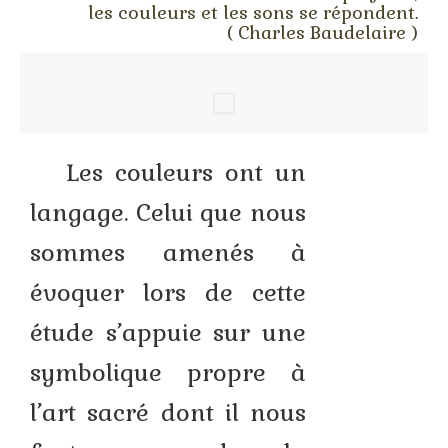
Stage technique
les couleurs et les sons se répondent.
( Charles Baudelaire )
L’atelier du compagnon
Stage technique 2
Stage pose de l’or
Les couleurs ont un
Stage couleurs 2
langage.
Celui que nous
L’atelier du maître d’œuvre
sommes amenés à
Stages d’été et autres…
évoquer lors de cette
L’aquarelle
étude s’appuie sur une
Le pastel sec
symbolique propre à
L’encre de Chine…
l’art sacré dont il nous
Peinture et Thérapie