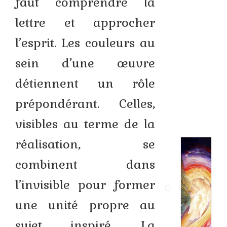
faut comprendre la
Stage plein air
lettre et approcher
Atelier d’iconographie
l’esprit. Les couleurs au
Présentation
sein d’une œuvre
Calendrier
détiennent un rôle
Voyages
prépondérant. Celles,
Contact
visibles au terme de la
Boutique
réalisation, se
Livres et DVD
combinent dans
Commande de portraits
l’invisible pour former
Commande de fresques
une unité propre au
Commande d’icônes
sujet inspiré. La