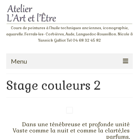
Cours de peintures à l'huile techniques anciennes, iconographie,
aquarelle. Ferrals-les- Corbières, Aude, Languedoc-Roussillon. Nicole &
Yannick Galliot Tel 04 68 32 45 82
Menu
Accueil
Stage couleurs 2
Atelier de peinture à l’huile « Giotto »
L‘atelier de l’apprenti
Stage couleurs
Dans une ténébreuse et profonde unité
Stage dessin
Vaste comme la nuit et comme la clarté,les
parfums,