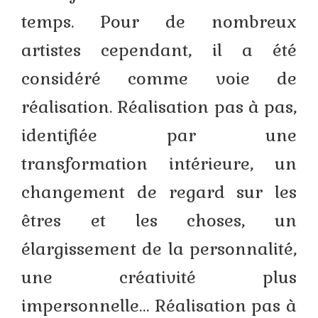
Stage plein air
temps. Pour de nombreux
Atelier d’iconographie
artistes cependant, il a été
Présentation
considéré comme voie de
Calendrier
réalisation. Réalisation pas à pas,
Voyages
identifiée par une
Contact
transformation intérieure, un
Boutique
changement de regard sur les
Livres et DVD
êtres et les choses, un
Commande de portraits
élargissement de la personnalité,
Commande de fresques
une créativité plus
Commande d’icônes
impersonnelle… Réalisation pas à