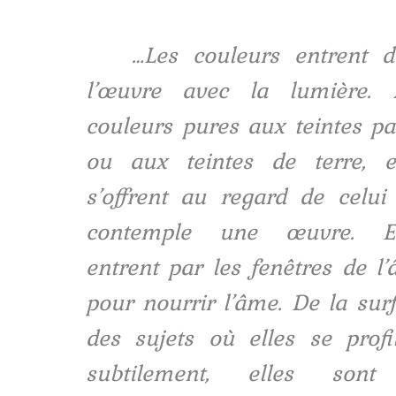
Stage technique
L’atelier du compagnon
…Les couleurs entrent d
Stage technique 2
l’œuvre avec la lumière. 
Stage pose de l’or
couleurs pures aux teintes pa
Stage couleurs 2
ou aux teintes de terre, el
L’atelier du maître d’œuvre
s’offrent au regard de celui
Stages d’été et autres…
contemple une œuvre. El
L’aquarelle
entrent par les fenêtres de l
Le pastel sec
pour nourrir l’âme. De la sur
des sujets où elles se profi
L’encre de Chine…
subtilement, elles sont
Peinture et Thérapie