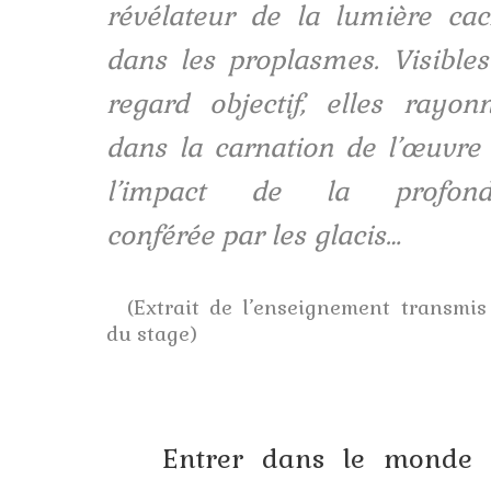
révélateur de la lumière ca
Stage plein air
dans les proplasmes. Visible
Atelier d’iconographie
regard objectif, elles rayon
Présentation
dans la carnation de l’œuvre
Calendrier
l’impact de la profond
Voyages
conférée par les glacis…
Contact
Boutique
(Extrait de l’enseignement transmis
Livres et DVD
du stage)
Commande de portraits
Commande de fresques
Entrer dans le monde 
Commande d’icônes