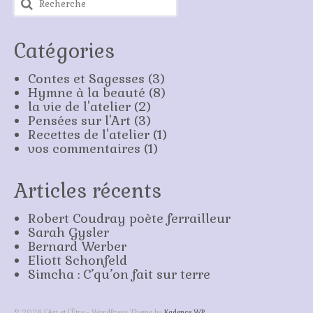
:
Catégories
Contes et Sagesses
(3)
Hymne à la beauté
(8)
la vie de l'atelier
(2)
Pensées sur l'Art
(3)
Recettes de l'atelier
(1)
vos commentaires
(1)
Articles récents
Robert Coudray poète ferrailleur
Sarah Gysler
Bernard Werber
Eliott Schonfeld
Simcha : C’qu’on fait sur terre
© 2026 L'Art et l'Être - WordPress Theme by
Kadence WP