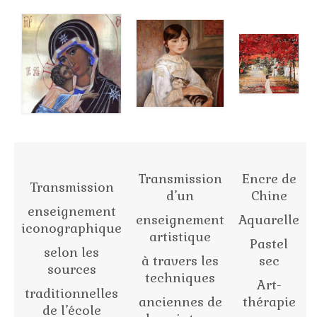
Stage technique
L’atelier du compagnon
Stage technique 2
Stage pose de l’or
Stage couleurs 2
L’atelier du maître d’œuvre
Transmission
Encre de
Stages d’été et autres…
Transmission
d’un
Chine
L’aquarelle
enseignement
enseignement
Aquarelle
iconographique
artistique
Le pastel sec
Pastel
selon les
à travers les
sec
L’encre de Chine…
sources
techniques
Art-
traditionnelles
Peinture et Thérapie
anciennes de
thérapie
de l’école