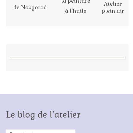
la peinture
Atelier
Stage plein air
de Novgorod
à l’huile
plein air
Atelier d’iconographie
Présentation
Calendrier
Voyages
Contact
Boutique
Livres et DVD
Commande de portraits
Le blog de l’atelier
Commande de fresques
Commande d’icônes
Rechercher