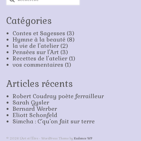
:
Stage plein air
Atelier d’iconographie
Catégories
Présentation
Contes et Sagesses
(3)
Hymne à la beauté
(8)
Calendrier
la vie de l'atelier
(2)
Pensées sur l'Art
(3)
Voyages
Recettes de l'atelier
(1)
vos commentaires
(1)
Contact
Articles récents
Boutique
Livres et DVD
Robert Coudray poète ferrailleur
Sarah Gysler
Commande de portraits
Bernard Werber
Eliott Schonfeld
Commande de fresques
Simcha : C’qu’on fait sur terre
Commande d’icônes
© 2026 L'Art et l'Être - WordPress Theme by
Kadence WP