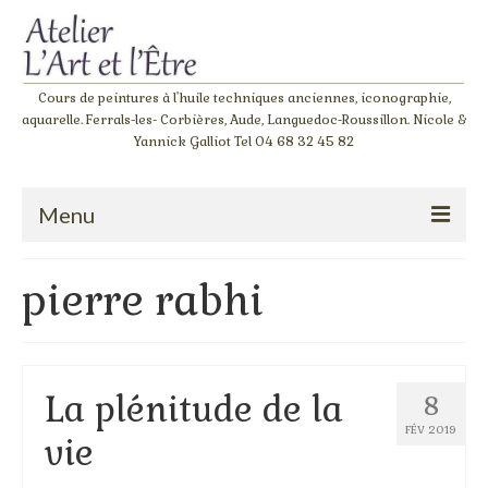
Cours de peintures à l'huile techniques anciennes, iconographie,
aquarelle. Ferrals-les- Corbières, Aude, Languedoc-Roussillon. Nicole &
Yannick Galliot Tel 04 68 32 45 82
Menu
Accueil
pierre rabhi
Atelier de peinture à l’huile « Giotto »
L‘atelier de l’apprenti
La plénitude de la
8
Stage couleurs
FÉV 2019
vie
Stage dessin