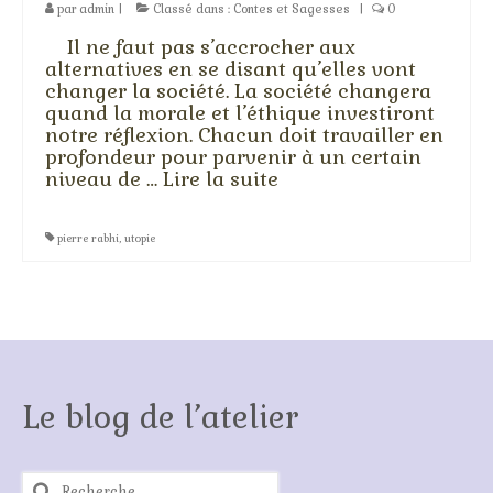
Stage technique
par
admin
|
Classé dans :
Contes et Sagesses
|
0
Il ne faut pas s’accrocher aux
L’atelier du compagnon
alternatives en se disant qu’elles vont
changer la société. La société changera
Stage technique 2
quand la morale et l’éthique investiront
notre réflexion. Chacun doit travailler en
Stage pose de l’or
profondeur pour parvenir à un certain
niveau de …
Lire la suite­­
Stage couleurs 2
L’atelier du maître d’œuvre
pierre rabhi
,
utopie
Stages d’été et autres…
L’aquarelle
Le pastel sec
Le blog de l’atelier
L’encre de Chine…
Peinture et Thérapie
Rechercher