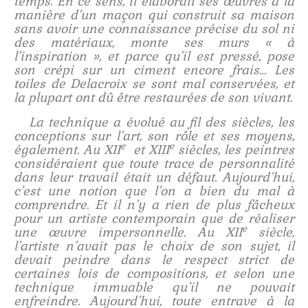
temps. En ce sens, il élaborait ses œuvres à la
Stage plein air
manière d’un maçon qui construit sa maison
sans avoir une connaissance précise du sol ni
Atelier d’iconographie
des matériaux, monte ses murs « à
l’inspiration », et parce qu’il est pressé, pose
Présentation
son crépi sur un ciment encore frais… Les
toiles de Delacroix se sont mal conservées, et
Calendrier
la plupart ont dû être restaurées de son vivant.
La technique a évolué au fil des siècles, les
Voyages
conceptions sur l’art, son rôle et ses moyens,
e
e
également. Au XII
et XIII
siècles, les peintres
Contact
considéraient que toute trace de personnalité
dans leur travail était un défaut. Aujourd’hui,
Boutique
c’est une notion que l’on a bien du mal à
comprendre. Et il n’y a rien de plus fâcheux
Livres et DVD
pour un artiste contemporain que de réaliser
e
une œuvre impersonnelle. Au XII
siècle,
Commande de portraits
l’artiste n’avait pas le choix de son sujet, il
devait peindre dans le respect strict de
Commande de fresques
certaines lois de compositions, et selon une
technique immuable qu’il ne pouvait
Commande d’icônes
enfreindre. Aujourd’hui, toute entrave à la