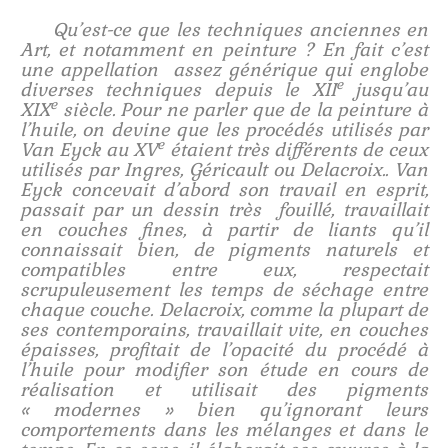
Stage technique
Qu’est-ce que les techniques anciennes en
Art, et notamment en peinture ? En fait c’est
L’atelier du compagnon
une appellation assez générique qui englobe
e
diverses techniques depuis le XII
jusqu’au
Stage technique 2
e
XIX
siècle. Pour ne parler que de la peinture à
l’huile, on devine que les procédés utilisés par
Stage pose de l’or
e
Van Eyck au XV
étaient très différents de ceux
utilisés par Ingres, Géricault ou Delacroix.. Van
Stage couleurs 2
Eyck concevait d’abord son travail en esprit,
passait par un dessin très fouillé, travaillait
L’atelier du maître d’œuvre
en couches fines, à partir de liants qu’il
connaissait bien, de pigments naturels et
Stages d’été et autres…
compatibles entre eux, respectait
scrupuleusement les temps de séchage entre
L’aquarelle
chaque couche. Delacroix, comme la plupart de
ses contemporains, travaillait vite, en couches
Le pastel sec
épaisses, profitait de l’opacité du procédé à
l’huile pour modifier son étude en cours de
L’encre de Chine…
réalisation et utilisait des pigments
« modernes » bien qu’ignorant leurs
Peinture et Thérapie
comportements dans les mélanges et dans le