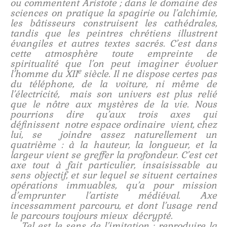
ou commentent Aristote ; dans le domaine des
sciences on pratique la spagirie ou l’alchimie,
les bâtisseurs construisent les cathédrales,
tandis que les peintres chrétiens illustrent
évangiles et autres textes sacrés. C’est dans
cette atmosphère toute empreinte de
spiritualité que l’on peut imaginer évoluer
e
l’homme du XII
siècle. Il ne dispose certes pas
du téléphone, de la voiture, ni même de
l’électricité, mais son univers est plus relié
que le nôtre aux mystères de la vie. Nous
pourrions dire qu’aux trois axes qui
définissent notre espace ordinaire vient, chez
lui, se joindre assez naturellement un
quatrième : à la hauteur, la longueur, et la
largeur vient se greffer la profondeur. C’est cet
axe tout à fait particulier, insaisissable au
sens objectif, et sur lequel se situent certaines
opérations immuables, qu’a pour mission
d’emprunter l’artiste médiéval. Axe
incessamment parcouru, et dont l’usage rend
le parcours toujours mieux décrypté.
Tel est le sens de l’imitation : reproduire la