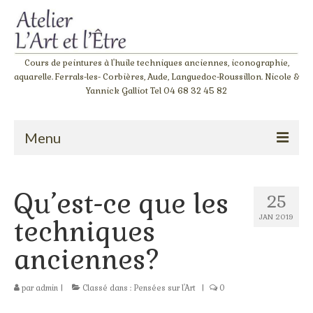
Cours de peintures à l'huile techniques anciennes, iconographie,
aquarelle. Ferrals-les- Corbières, Aude, Languedoc-Roussillon. Nicole &
Yannick Galliot Tel 04 68 32 45 82
Menu
Accueil
Qu’est-ce que les
25
Atelier de peinture à l’huile « Giotto »
JAN 2019
techniques
L‘atelier de l’apprenti
anciennes?
Stage couleurs
par
admin
|
Classé dans :
Pensées sur l'Art
|
0
Stage dessin